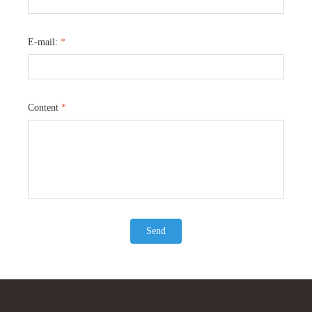
则
抱
带来
可靠的支撑。 背带的背带部分采用
而背带部分使用epe海棉和
轻
温
。
epe海棉和复合海绵，这种组合能很好
这两种海绵的组合为宝宝提
宝
分
地贴合人体背部曲线，减轻背负压
的支撑，也减轻了家长背负
E-mail:
*
让
力，即使长时间使用也不会让您感到
力，是一款设计用心、功能
集
款
同
疲惫。无论是日常散步还是外出旅
儿背带。
背
都
行，这款婴儿背带都是您照顾宝宝的
理想选择。
在
Content
*
供
Send