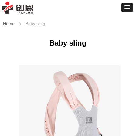
Home
Baby sling
ꄲ
Baby sling