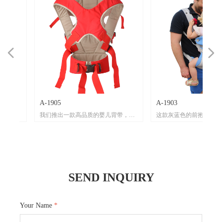
넳
넲
A-1905
A-1903
心
材
父
行的
我们推出一款高品质的婴儿背带，它
这款灰蓝色的前抱式婴儿背
。
有机
将为您和宝宝带来舒适便捷的出行体
多种优质材料精心打造。
网
娇嫩
验。
其主体材质为有机棉，有机
柔
透
温
地被
这款婴儿背带主色调为红色，搭配白
肤，对宝宝娇嫩肌肤非常友
，
保
在
。其
色线条，外观时尚且充满活力。在材
持环保健康理念，让宝宝舒
与
带
适
时关
质上精心选用有机棉，有机棉柔软亲
心。背带配备多耐福扣具，
SEND INQUIRY
织
品
柔
。背
肤，给予宝宝娇嫩肌肤最温柔的呵
质量上乘，牢固可靠，能承
使
能
，
福扣
护。多耐福扣具的运用，确保了背带
力，保证了背带使用时的安全
应
热
确保
在使用过程中的稳固性与安全性，每
丙纶织带的运用，大大增强
为使
一
论是
一次扣合都让您放心。pp丙纶织带坚
耐用性，足以应对日常使用
Your Name
*
海棉
儿背
韧且耐用，为背带的整体结构提供了
损。