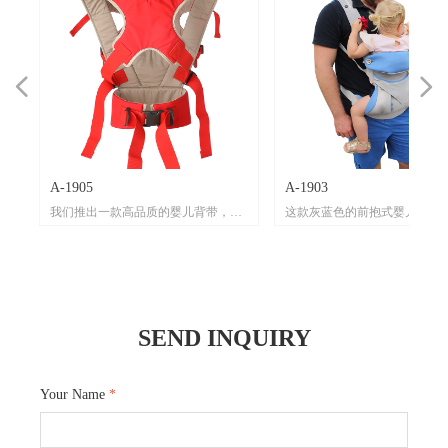
넳
넲
A-1905
A-1903
的
心
材
父
我们推出一款高品质的婴儿背带，它
这款灰蓝色的前抱式婴儿背带
机
。
将为您和宝宝带来舒适便捷的出行体
多种优质材料精心打造。
嫩
网
验。
其主体材质为有机棉，有机棉
被
柔
透
温
这款婴儿背带主色调为红色，搭配白
肤，对宝宝娇嫩肌肤非常友好
其
，
保
在
色线条，外观时尚且充满活力。在材
持环保健康理念，让宝宝舒适
关
与
带
适
质上精心选用有机棉，有机棉柔软亲
心。背带配备多耐福扣具，这
SEND INQUIRY
背
织
品
柔
肤，给予宝宝娇嫩肌肤最温柔的呵
质量上乘，牢固可靠，能承受
扣
使
能
，
护。多耐福扣具的运用，确保了背带
力，保证了背带使用时的安全性
保
应
热
在使用过程中的稳固性与安全性，每
丙纶织带的运用，大大增强了
是
为使
一
一次扣合都让您放心。pp丙纶织带坚
耐用性，足以应对日常使用中
Your Name
*
背
海棉
韧且耐用，为背带的整体结构提供了
损。
来
则
抱
可靠的支撑。 背带的背带部分采用
而背带部分使用epe海棉和复