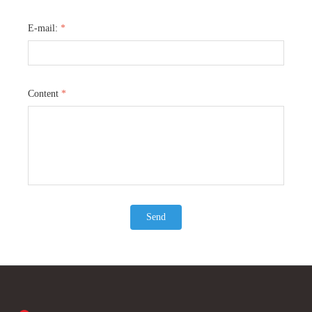
轻
温
。
epe海棉和复合海绵，这种组合能很好
这两种海绵的组合为宝宝提供
宝
分
地贴合人体背部曲线，减轻背负压
的支撑，也减轻了家长背负时
E-mail:
*
让
力，即使长时间使用也不会让您感到
力，是一款设计用心、功能实
集
款
同
疲惫。无论是日常散步还是外出旅
儿背带。
背
都
行，这款婴儿背带都是您照顾宝宝的
理想选择。
在
Content
*
供
Send