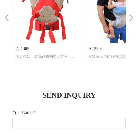
넳
넲
A-1905
A-1903
的
心
材
父
我们推出一款高品质的婴儿背带，它
这款灰蓝色的前抱式婴儿背带
机
。
将为您和宝宝带来舒适便捷的出行体
多种优质材料精心打造。
嫩
网
验。
其主体材质为有机棉，有机棉
被
柔
透
温
这款婴儿背带主色调为红色，搭配白
肤，对宝宝娇嫩肌肤非常友好
其
，
保
在
色线条，外观时尚且充满活力。在材
持环保健康理念，让宝宝舒适
关
与
带
适
质上精心选用有机棉，有机棉柔软亲
心。背带配备多耐福扣具，这
SEND INQUIRY
背
织
品
柔
肤，给予宝宝娇嫩肌肤最温柔的呵
质量上乘，牢固可靠，能承受
扣
使
能
，
护。多耐福扣具的运用，确保了背带
力，保证了背带使用时的安全性
保
应
热
在使用过程中的稳固性与安全性，每
丙纶织带的运用，大大增强了
是
为使
一
一次扣合都让您放心。pp丙纶织带坚
耐用性，足以应对日常使用中
Your Name
*
背
海棉
韧且耐用，为背带的整体结构提供了
损。
来
则
抱
可靠的支撑。 背带的背带部分采用
而背带部分使用epe海棉和复
轻
温
。
epe海棉和复合海绵，这种组合能很好
这两种海绵的组合为宝宝提供
宝
分
地贴合人体背部曲线，减轻背负压
的支撑，也减轻了家长背负时