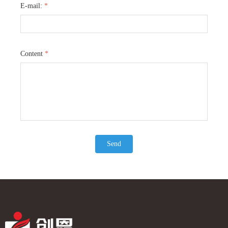
E-mail:
*
让
力，即使长时间使用也不会让您感到
力，是一款设计用心、功能实
集
款
同
疲惫。无论是日常散步还是外出旅
儿背带。
背
都
行，这款婴儿背带都是您照顾宝宝的
理想选择。
在
Content
*
供
Send