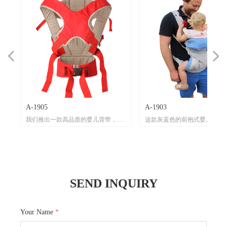
넳
넲
A-1905
A-1903
的
心
材
父
我们推出一款高品质的婴儿背带，它
这款灰蓝色的前抱式婴儿背带
机
。
将为您和宝宝带来舒适便捷的出行体
多种优质材料精心打造。
嫩
网
验。
其主体材质为有机棉，有机棉
被
柔
透
温
这款婴儿背带主色调为红色，搭配白
肤，对宝宝娇嫩肌肤非常友好
其
，
保
在
色线条，外观时尚且充满活力。在材
持环保健康理念，让宝宝舒适
关
与
带
适
质上精心选用有机棉，有机棉柔软亲
心。背带配备多耐福扣具，这
SEND INQUIRY
背
织
品
柔
肤，给予宝宝娇嫩肌肤最温柔的呵
质量上乘，牢固可靠，能承受
扣
使
能
，
护。多耐福扣具的运用，确保了背带
力，保证了背带使用时的安全性
保
应
热
在使用过程中的稳固性与安全性，每
丙纶织带的运用，大大增强了
是
为使
一
一次扣合都让您放心。pp丙纶织带坚
耐用性，足以应对日常使用中
Your Name
*
背
海棉
韧且耐用，为背带的整体结构提供了
损。