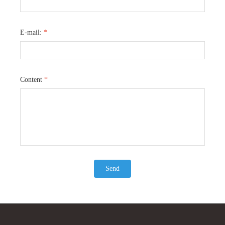
来
则
抱
可靠的支撑。 背带的背带部分采用
而背带部分使用epe海棉和复
轻
温
。
epe海棉和复合海绵，这种组合能很好
这两种海绵的组合为宝宝提供
宝
分
地贴合人体背部曲线，减轻背负压
的支撑，也减轻了家长背负时
E-mail:
*
让
力，即使长时间使用也不会让您感到
力，是一款设计用心、功能实
集
款
同
疲惫。无论是日常散步还是外出旅
儿背带。
背
都
行，这款婴儿背带都是您照顾宝宝的
理想选择。
在
Content
*
供
Send